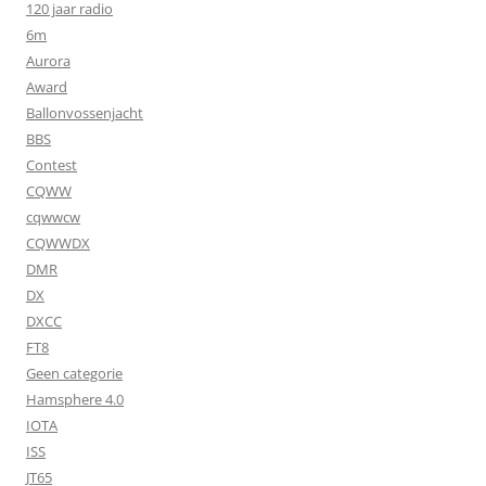
120 jaar radio
6m
Aurora
Award
Ballonvossenjacht
BBS
Contest
CQWW
cqwwcw
CQWWDX
DMR
DX
DXCC
FT8
Geen categorie
Hamsphere 4.0
IOTA
ISS
JT65