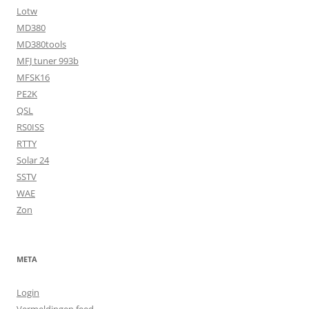
Lotw
MD380
MD380tools
MFJ tuner 993b
MFSK16
PE2K
QSL
RS0ISS
RTTY
Solar 24
SSTV
WAE
Zon
META
Login
Vermeldingen feed