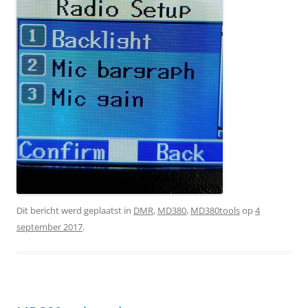
Dit bericht werd geplaatst in
DMR
,
MD380
,
MD380tools
op
4
september 2017
.