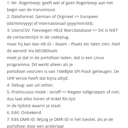
1: Mr. Rogerbeep: geeft wel of geen Rogerbeep aan het
begin van de transmissie.
2: Dateformat: German of Orgineel => Europees
(dd/mm/yyyy) of Internationaal (yyyy/mm/dd).
3: UsersCSV: Toevoegen HELE Marcdatabase => Dit is NIET
de contactenlijst in de codeplug,
maar hij kan dan elk ID – Naam – Plaats etc laten zien, heel
de wereld! Via MD380tools
moet je dat in de portofoon laden, dat is een Linux
programma. Dit werkt alleen als je
portofoon voorzien is van 16MByte SPI-Flash geheugen. De
UHF versie heeft dat bijna altijd.
4: Debug: aan uit zetten.
5: Promicuous mode : on/off => Negeer talkgroepen of niet,
dus laat alles horen of enkel RX-lijst
in de tijdslot waarin je staat.
6: Edit: Onbekend
7: Edit DMR-ID: Wijzig je DMR-ID in het toestel, als je de
portofoon door een anderlaat