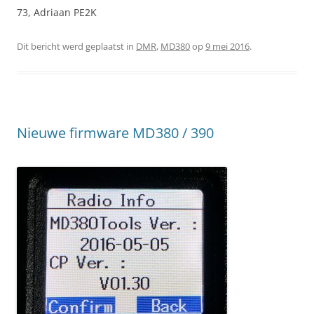
73, Adriaan PE2K
Dit bericht werd geplaatst in
DMR
,
MD380
op
9 mei 2016
.
Nieuwe firmware MD380 / 390