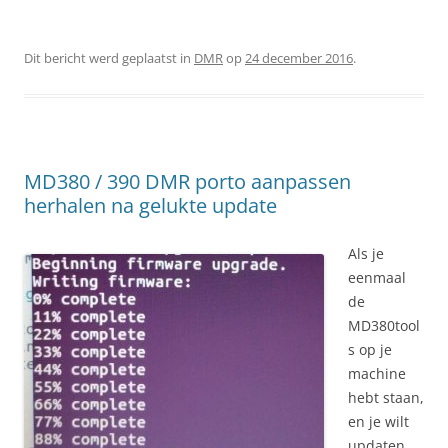
Dit bericht werd geplaatst in
DMR
op
24 december 2016
.
MD380 / 390 DMR porto aanpassen
herhalen na gelukte update
Als je
eenmaal
de
MD380tool
s op je
machine
hebt staan,
en je wilt
updaten