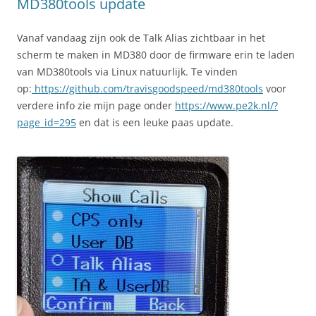
MD380tools update
Vanaf vandaag zijn ook de Talk Alias zichtbaar in het
scherm te maken in MD380 door de firmware erin te laden
van MD380tools via Linux natuurlijk. Te vinden
op:
https://github.com/travisgoodspeed/md380tools
voor
verdere info zie mijn page onder
https://www.pe2k.nl/?
page_id=295
en dat is een leuke paas update.