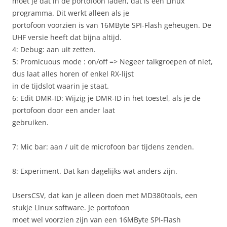
moet je dat in de portofoon laden, dat is een Linux
programma. Dit werkt alleen als je
portofoon voorzien is van 16MByte SPI-Flash geheugen. De
UHF versie heeft dat bijna altijd.
4: Debug: aan uit zetten.
5: Promicuous mode : on/off => Negeer talkgroepen of niet,
dus laat alles horen of enkel RX-lijst
in de tijdslot waarin je staat.
6: Edit DMR-ID: Wijzig je DMR-ID in het toestel, als je de
portofoon door een ander laat
gebruiken.
7: Mic bar: aan / uit de microfoon bar tijdens zenden.
8: Experiment. Dat kan dagelijks wat anders zijn.
UsersCSV, dat kan je alleen doen met MD380tools, een
stukje Linux software. Je portofoon
moet wel voorzien zijn van een 16MByte SPI-Flash