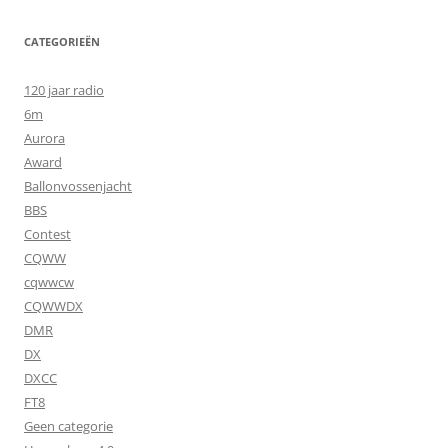
CATEGORIEËN
120 jaar radio
6m
Aurora
Award
Ballonvossenjacht
BBS
Contest
CQWW
cqwwcw
CQWWDX
DMR
DX
DXCC
FT8
Geen categorie