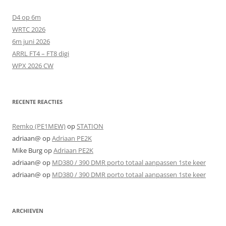
D4 op 6m
WRTC 2026
6m juni 2026
ARRL FT4 – FT8 digi
WPX 2026 CW
RECENTE REACTIES
Remko (PE1MEW)
op
STATION
adriaan@
op
Adriaan PE2K
Mike Burg
op
Adriaan PE2K
adriaan@
op
MD380 / 390 DMR porto totaal aanpassen 1ste keer
adriaan@
op
MD380 / 390 DMR porto totaal aanpassen 1ste keer
ARCHIEVEN