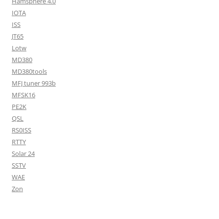
Hamsphere 4.0
IOTA
ISS
JT65
Lotw
MD380
MD380tools
MFJ tuner 993b
MFSK16
PE2K
QSL
RS0ISS
RTTY
Solar 24
SSTV
WAE
Zon