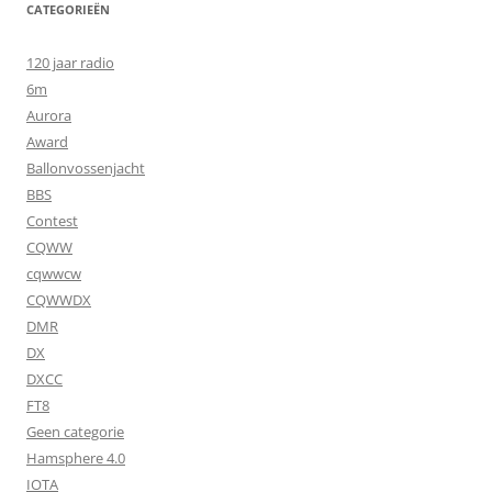
CATEGORIEËN
120 jaar radio
6m
Aurora
Award
Ballonvossenjacht
BBS
Contest
CQWW
cqwwcw
CQWWDX
DMR
DX
DXCC
FT8
Geen categorie
Hamsphere 4.0
IOTA