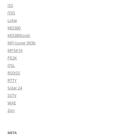
ISS
JT65
Lotw
MD380
MD380tools
MFJ tuner 993b
MFSK16
PE2K
QSL
RS0ISS
RTTY
Solar 24
SSTV
WAE
Zon
META