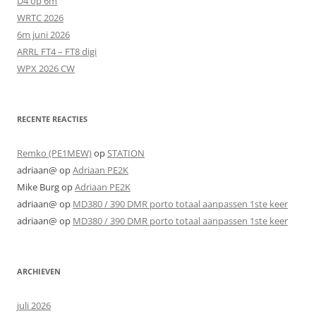
D4 op 6m
WRTC 2026
6m juni 2026
ARRL FT4 – FT8 digi
WPX 2026 CW
RECENTE REACTIES
Remko (PE1MEW)
op
STATION
adriaan@
op
Adriaan PE2K
Mike Burg
op
Adriaan PE2K
adriaan@
op
MD380 / 390 DMR porto totaal aanpassen 1ste keer
adriaan@
op
MD380 / 390 DMR porto totaal aanpassen 1ste keer
ARCHIEVEN
juli 2026