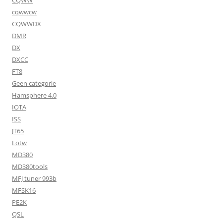
cqwwcw
CQWWDX
DMR
DX
DXCC
FT8
Geen categorie
Hamsphere 4.0
IOTA
ISS
JT65
Lotw
MD380
MD380tools
MFJ tuner 993b
MFSK16
PE2K
QSL