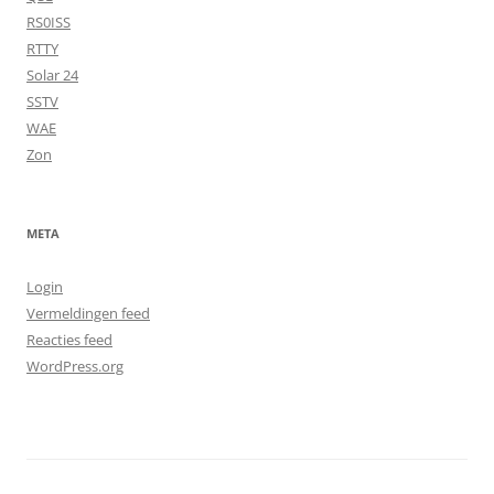
RS0ISS
RTTY
Solar 24
SSTV
WAE
Zon
META
Login
Vermeldingen feed
Reacties feed
WordPress.org