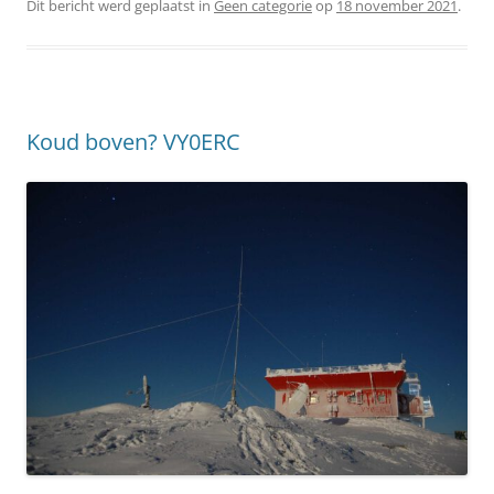
Dit bericht werd geplaatst in
Geen categorie
op
18 november 2021
.
Koud boven? VY0ERC