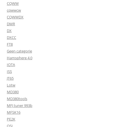
CQWW
cqwwcw
CQWWDX
DMR
DX
DXCC
FT8
Geen categorie
Hamsphere 4.0
IOTA
ISS
JT65
Lotw
MD380
MD380tools
MFJ tuner 993b
MFSK16
PE2K
QSL