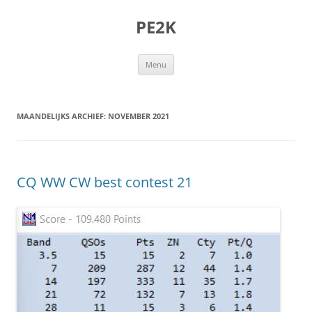
Ga
naar
PE2K
de
inhoud
Menu
MAANDELIJKS ARCHIEF:
NOVEMBER 2021
CQ WW CW best contest 21