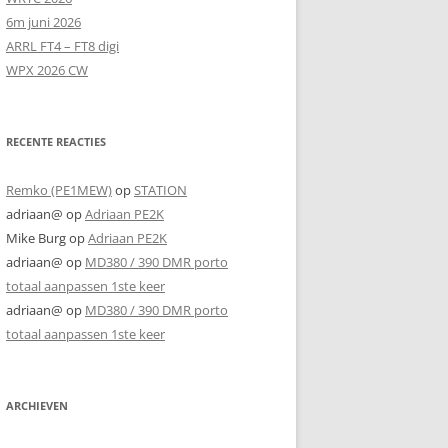
6m juni 2026
ARRL FT4 – FT8 digi
WPX 2026 CW
RECENTE REACTIES
Remko (PE1MEW)
op
STATION
adriaan@
op
Adriaan PE2K
Mike Burg
op
Adriaan PE2K
adriaan@
op
MD380 / 390 DMR porto
totaal aanpassen 1ste keer
adriaan@
op
MD380 / 390 DMR porto
totaal aanpassen 1ste keer
ARCHIEVEN