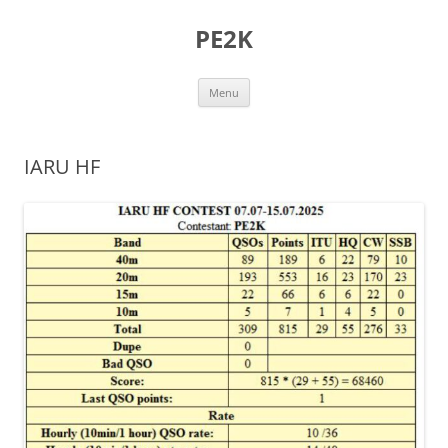
Ga
naar
PE2K
de
inhoud
Menu
IARU HF