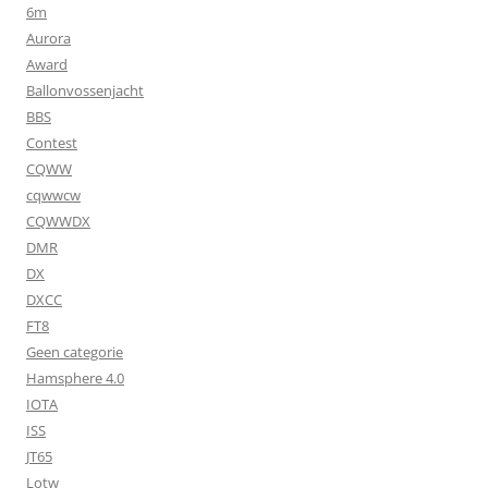
6m
Aurora
Award
Ballonvossenjacht
BBS
Contest
CQWW
cqwwcw
CQWWDX
DMR
DX
DXCC
FT8
Geen categorie
Hamsphere 4.0
IOTA
ISS
JT65
Lotw