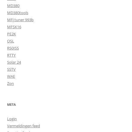
MD380
MD380tools
MFJ tuner 993b
MFSK16
PE2K
QSL
RS0ISS
RTTY
Solar 24
SSTV
WAE
Zon
META
Login
Vermeldingen feed