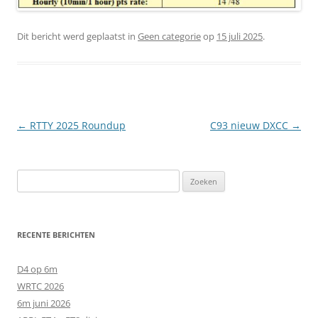
Dit bericht werd geplaatst in
Geen categorie
op
15 juli 2025
.
Berichtnavigatie
←
RTTY 2025 Roundup
C93 nieuw DXCC
→
Zoeken
naar:
RECENTE BERICHTEN
D4 op 6m
WRTC 2026
6m juni 2026