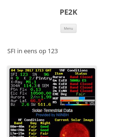
Ga
naar
PE2K
de
inhoud
Menu
SFI in eens op 123