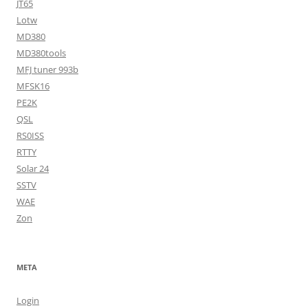
JT65
Lotw
MD380
MD380tools
MFJ tuner 993b
MFSK16
PE2K
QSL
RS0ISS
RTTY
Solar 24
SSTV
WAE
Zon
META
Login