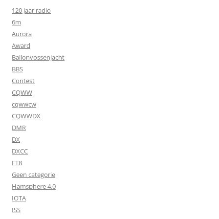
120 jaar radio
6m
Aurora
Award
Ballonvossenjacht
BBS
Contest
CQWW
cqwwcw
CQWWDX
DMR
DX
DXCC
FT8
Geen categorie
Hamsphere 4.0
IOTA
ISS